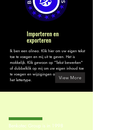
Importeren en
exporteren
Ik ben een alinea. Klik hier om uw eigen tekst
toe te voegen en mij uit te geven. Het is
makkelijk. Klik gewoon op "Tekst bewerken"
of dubbelklik op mij om uw eigen inhoud toe
te voegen en wijzigingen aan te brengen in
View More
het lettertype.
WAT BETREFT
Benkotec Group is in 1998