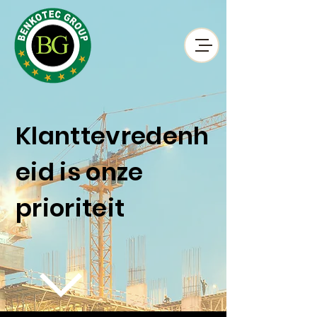
Klanttevredenh
eid is onze
prioriteit