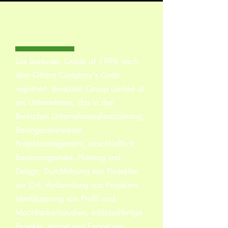
ÜBER
Die Benkotec Group ist 1998 nach
dem Ghana Company's Code
registriert. Benkotec Group Limited ist
ein Unternehmen, das in den
Bereichen Unternehmensfinanzierung,
Bauingenieurwesen,
Projektmanagement, einschließlich
Baumanagement, Planung und
Design, Durchführung von Projekten
vor Ort, Vorbereitung von Projekten,
Identifizierung von Profil- und
Machbarkeitsstudien, schlüsselfertige
Projekte, Import und Export von