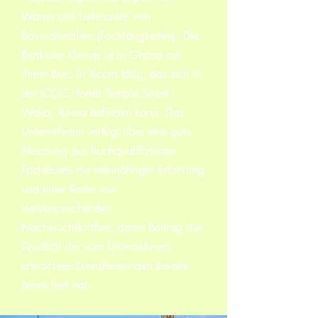
Waren und Lieferanten von
Baumaterialien (Fachtätigkeiten). Die
Benkotec Group ist in Ghana mit
ihrem Büro in Accra tätig, das sich in
der ICGC Horeb Temple Street -
Weija, Accra befinden kann. Das
Unternehmen verfügt über eine gute
Mischung aus hochqualifizierten
Fachleuten mit mehrjähriger Erfahrung
und einer Reihe von
vielversprechenden
Nachwuchskräften, deren Beitrag die
Qualität der vom Unternehmen
erbrachten Dienstleistungen bereits
bereichert hat.